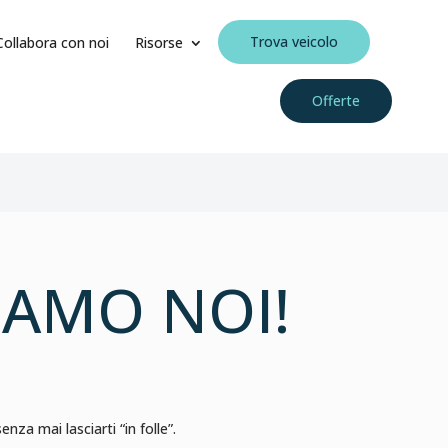
Trova veicolo
Collabora con noi
Risorse
Offerte
SIAMO NOI!
za mai lasciarti “in folle”.