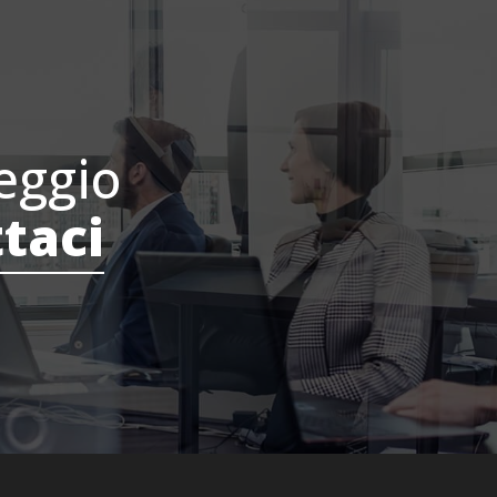
eggio
taci