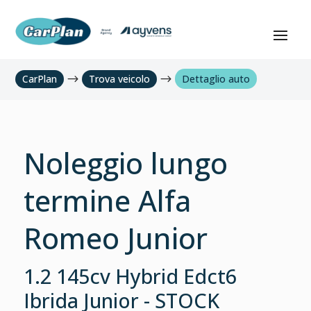
CarPlan
$
Trova veicolo
$
Dettaglio auto
Noleggio lungo
termine Alfa
Romeo Junior
1.2 145cv Hybrid Edct6
Ibrida Junior - STOCK