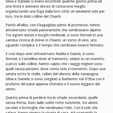
Silvia e Daniele si erano incontrati qualche giorno prima ad
una festa e avevano deciso di conoscersi meglio
organizzando una fuga dalla loro città: un weekend solo per
loro, tra le dolci colline del Chianti.
Partiti all’alba, con il bagagliaio pieno di promesse, hanno
attraversato strade panoramiche che sembravano dipinte.
Tra vigneti dorati e borghi medievali, si sono fermati in una
cantina storica di Greve in Chianti, un sorso di vino, uno
sguardo complice e il tempo che sembrava essersi fermato.
E così dopo aver attraversato Radda e Gaiola, si sono
fermati a Castellina dove al tramonto, seduti su un muretto
a picco sulle colline, hanno capito che i viaggi migliori sono
quelli senza pensieri, dove conta solo il momento. Dopo una
serata sotto le stelle, cullati dal silenzio della campagna,
Silvia e Daniele si sono svegliati a Barberino Val D’Elsa con il
profumo del pane appena sfornato e il suono leggero del
vento.
Questo prima di perdersi tra le strade secondarie, quelle
senza fretta, fuori dalle solite rotte turistiche, tra uliveti
secolari e botteghe che vendevano l’olio. Con il sole che
calava, hanno ripreso la strada di casa, già sognando la